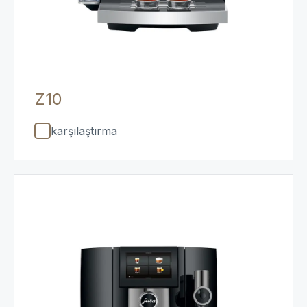
Z10
karşılaştırma