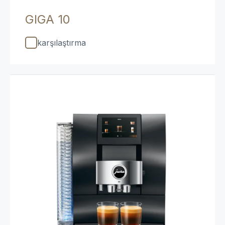
GIGA 10
karşılaştırma