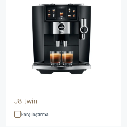
J8 twin
karşılaştırma