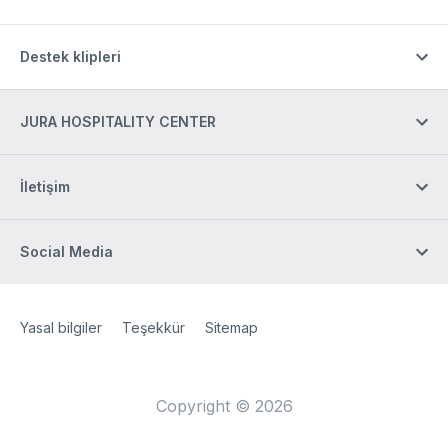
Destek klipleri
JURA HOSPITALITY CENTER
İletişim
Social Media
Site Web
[Website information]
Yasal bilgiler
Teşekkür
Sitemap
Copyright © 2026