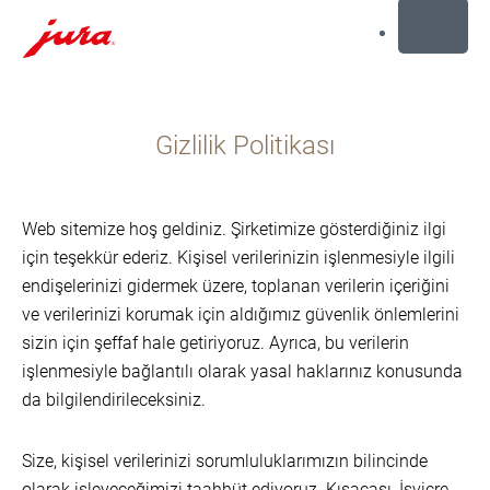
MENU
İçeriğe
dön
Gizlilik Politikası
Aramaya
dön
Web sitemize hoş geldiniz. Şirketimize gösterdiğiniz ilgi
için teşekkür ederiz. Kişisel verilerinizin işlenmesiyle ilgili
endişelerinizi gidermek üzere, toplanan verilerin içeriğini
ve verilerinizi korumak için aldığımız güvenlik önlemlerini
sizin için şeffaf hale getiriyoruz. Ayrıca, bu verilerin
işlenmesiyle bağlantılı olarak yasal haklarınız konusunda
da bilgilendirileceksiniz.
Size, kişisel verilerinizi sorumluluklarımızın bilincinde
olarak işleyeceğimizi taahhüt ediyoruz. Kısacası, İsviçre