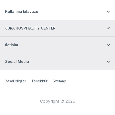
Kullanma kılavuzu
JURA HOSPITALITY CENTER
İletişim
Social Media
Site Web
[Website information]
Yasal bilgiler
Teşekkür
Sitemap
Copyright © 2026