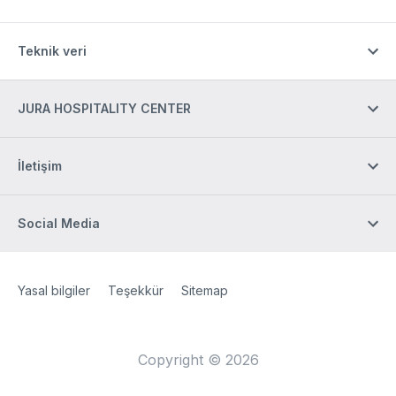
Teknik veri
JURA HOSPITALITY CENTER
İletişim
Social Media
Site Web
[Website information]
Yasal bilgiler
Teşekkür
Sitemap
Copyright © 2026