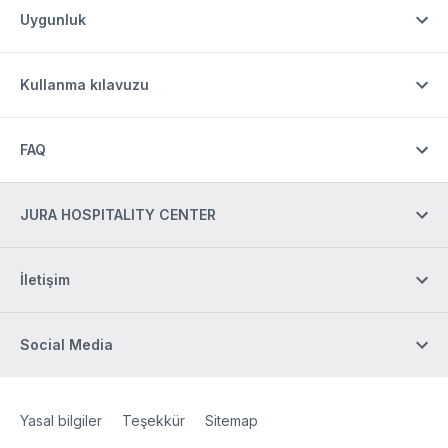
Uygunluk
Kullanma kılavuzu
FAQ
JURA HOSPITALITY CENTER
İletişim
Social Media
Site Web
[Website information]
Yasal bilgiler
Teşekkür
Sitemap